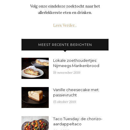
Volg onze eindeloze zoektocht naar het
allerlekkerste eten en drinken.
Lees Verder...
MEEST RECENTE BERICHTEN
Lokale zoethoudertjes:
Nijmeegs Marikenbrood
19 november 2019
Vanille cheesecake met
passievrucht
15 oktober 2019
Taco Tuesday: de chorizo-
aardappeltaco