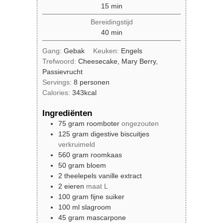
minuten
15
min
Bereidingstijd
minuten
40
min
Gang:
Gebak
Keuken:
Engels
Trefwoord:
Cheesecake, Mary Berry,
Passievrucht
Servings:
8
personen
Calories:
343
kcal
Ingrediënten
75
gram
roomboter
ongezouten
125
gram
digestive biscuitjes
verkruimeld
560
gram
roomkaas
50
gram
bloem
2
theelepels
vanille extract
2
eieren
maat L
100
gram
fijne suiker
100
ml
slagroom
45
gram
mascarpone