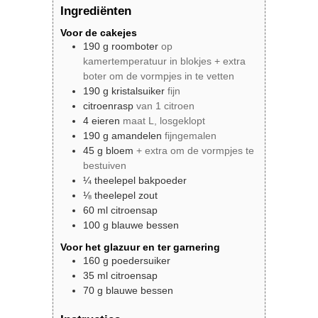
Ingrediënten
Voor de cakejes
190
g
roomboter
op
kamertemperatuur in blokjes + extra
boter om de vormpjes in te vetten
190
g
kristalsuiker
fijn
citroenrasp
van 1 citroen
4
eieren
maat L, losgeklopt
190
g
amandelen
fijngemalen
45
g
bloem
+ extra om de vormpjes te
bestuiven
¼
theelepel
bakpoeder
⅛
theelepel
zout
60
ml
citroensap
100
g
blauwe bessen
Voor het glazuur en ter garnering
160
g
poedersuiker
35
ml
citroensap
70
g
blauwe bessen