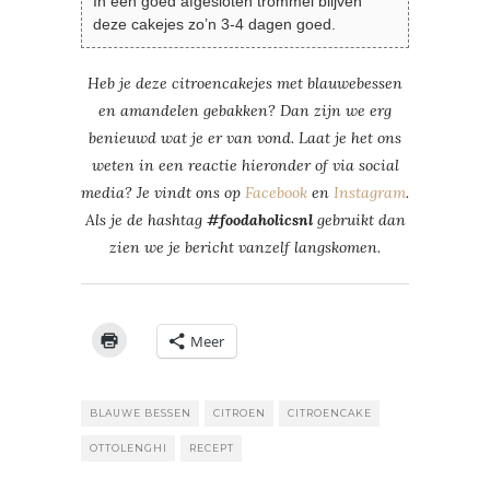
In een goed afgesloten trommel blijven
deze cakejes zo’n 3-4 dagen goed.
Heb je deze citroencakejes met blauwebessen
en amandelen gebakken? Dan zijn we erg
benieuwd wat je er van vond. Laat je het ons
weten in een reactie hieronder of via social
media? Je vindt ons op
Facebook
en
Instagram
.
Als je de hashtag
#foodaholicsnl
gebruikt dan
zien we je bericht vanzelf langskomen.
Meer
BLAUWE BESSEN
CITROEN
CITROENCAKE
OTTOLENGHI
RECEPT