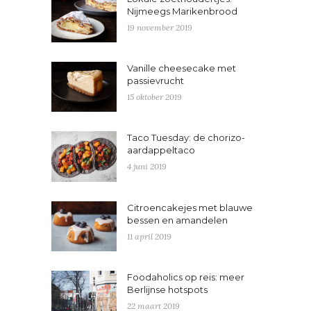
Nijmeegs Marikenbrood
19 november 2019
Vanille cheesecake met
passievrucht
15 oktober 2019
Taco Tuesday: de chorizo-
aardappeltaco
4 juni 2019
Citroencakejes met blauwe
bessen en amandelen
11 april 2019
Foodaholics op reis: meer
Berlijnse hotspots
22 maart 2019