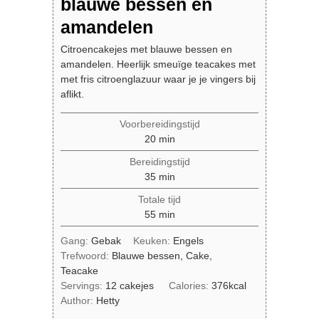
blauwe bessen en
amandelen
Citroencakejes met blauwe bessen en
amandelen. Heerlijk smeuïge teacakes met
met fris citroenglazuur waar je je vingers bij
aflikt.
Voorbereidingstijd
minuten
20
min
Bereidingstijd
minuten
35
min
Totale tijd
minuten
55
min
Gang:
Gebak
Keuken:
Engels
Trefwoord:
Blauwe bessen, Cake,
Teacake
Servings:
12
cakejes
Calories:
376
kcal
Author:
Hetty