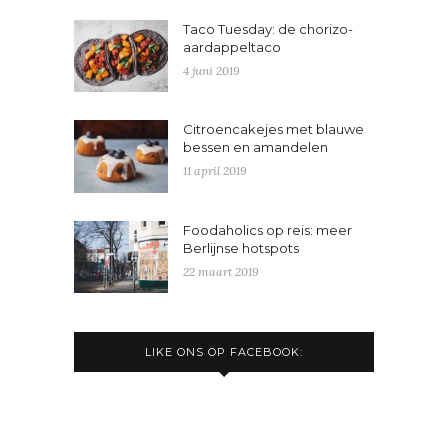
Taco Tuesday: de chorizo-
aardappeltaco
4 juni 2019
Citroencakejes met blauwe
bessen en amandelen
11 april 2019
Foodaholics op reis: meer
Berlijnse hotspots
22 maart 2019
LIKE ONS OP FACEBOOK: