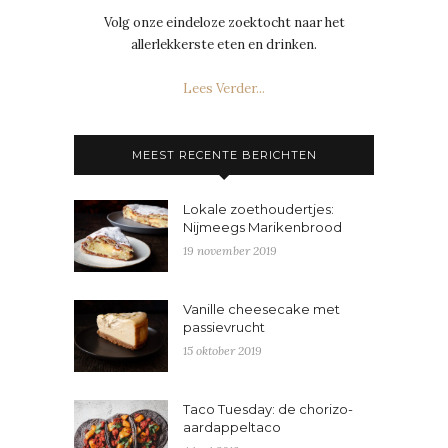
Volg onze eindeloze zoektocht naar het
allerlekkerste eten en drinken.
Lees Verder...
MEEST RECENTE BERICHTEN
Lokale zoethoudertjes:
Nijmeegs Marikenbrood
19 november 2019
Vanille cheesecake met
passievrucht
15 oktober 2019
Taco Tuesday: de chorizo-
aardappeltaco