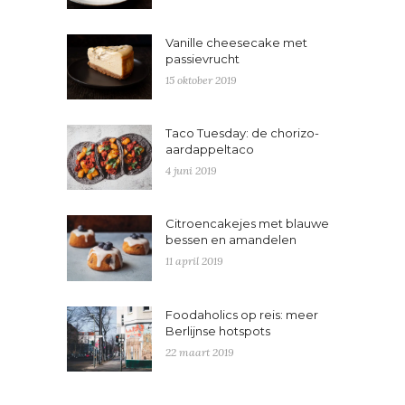
Vanille cheesecake met
passievrucht
15 oktober 2019
Taco Tuesday: de chorizo-
aardappeltaco
4 juni 2019
Citroencakejes met blauwe
bessen en amandelen
11 april 2019
Foodaholics op reis: meer
Berlijnse hotspots
22 maart 2019