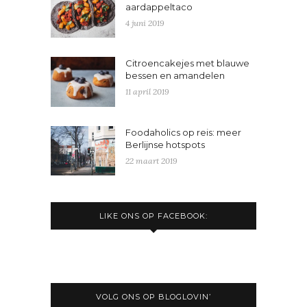
aardappeltaco
4 juni 2019
Citroencakejes met blauwe
bessen en amandelen
11 april 2019
Foodaholics op reis: meer
Berlijnse hotspots
22 maart 2019
LIKE ONS OP FACEBOOK:
VOLG ONS OP BLOGLOVIN’