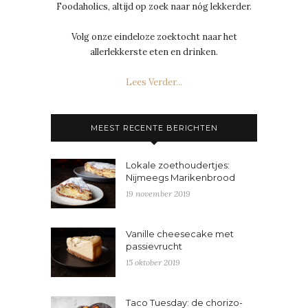
Foodaholics, altijd op zoek naar nóg lekkerder.
Volg onze eindeloze zoektocht naar het
allerlekkerste eten en drinken.
Lees Verder...
MEEST RECENTE BERICHTEN
Lokale zoethoudertjes:
Nijmeegs Marikenbrood
19 november 2019
Vanille cheesecake met
passievrucht
15 oktober 2019
Taco Tuesday: de chorizo-