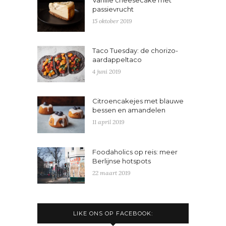
passievrucht
15 oktober 2019
Taco Tuesday: de chorizo-
aardappeltaco
4 juni 2019
Citroencakejes met blauwe
bessen en amandelen
11 april 2019
Foodaholics op reis: meer
Berlijnse hotspots
22 maart 2019
LIKE ONS OP FACEBOOK: