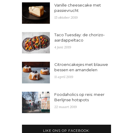
Vanille cheesecake met
passievrucht
15 oktober 2019
Taco Tuesday: de chorizo-
aardappeltaco
4 juni 2019
Citroencakejes met blauwe
bessen en amandelen
11 april 2019
Foodaholics op reis: meer
Berlijnse hotspots
22 maart 2019
LIKE ONS OP FACEBOOK: