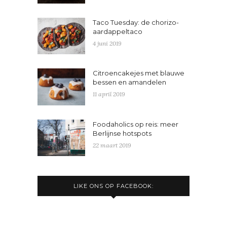
Taco Tuesday: de chorizo-
aardappeltaco
4 juni 2019
Citroencakejes met blauwe
bessen en amandelen
11 april 2019
Foodaholics op reis: meer
Berlijnse hotspots
22 maart 2019
LIKE ONS OP FACEBOOK: