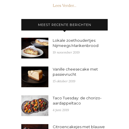
Lees Verder...
MEEST RECENTE BERICHTEN
Lokale zoethoudertjes:
Nijmeegs Marikenbrood
19 november 2019
Vanille cheesecake met
passievrucht
15 oktober 2019
Taco Tuesday: de chorizo-
aardappeltaco
4 juni 2019
Citroencakejes met blauwe