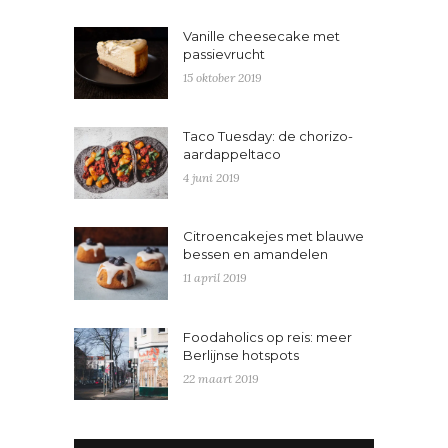
Vanille cheesecake met
passievrucht
15 oktober 2019
Taco Tuesday: de chorizo-
aardappeltaco
4 juni 2019
Citroencakejes met blauwe
bessen en amandelen
11 april 2019
Foodaholics op reis: meer
Berlijnse hotspots
22 maart 2019