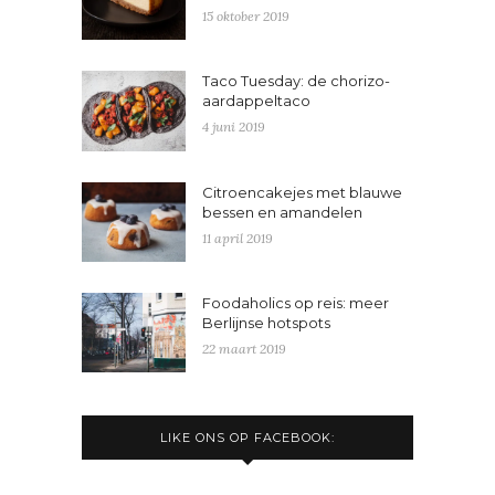
15 oktober 2019
Taco Tuesday: de chorizo-
aardappeltaco
4 juni 2019
Citroencakejes met blauwe
bessen en amandelen
11 april 2019
Foodaholics op reis: meer
Berlijnse hotspots
22 maart 2019
LIKE ONS OP FACEBOOK: