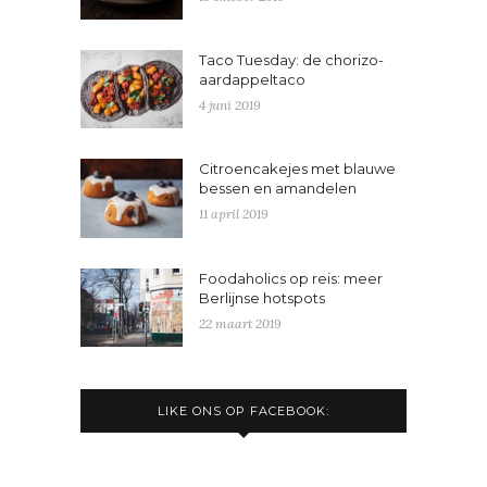
Taco Tuesday: de chorizo-
aardappeltaco
4 juni 2019
Citroencakejes met blauwe
bessen en amandelen
11 april 2019
Foodaholics op reis: meer
Berlijnse hotspots
22 maart 2019
LIKE ONS OP FACEBOOK: