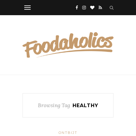
Browsing Tag
HEALTHY
ONTBIJT