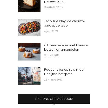
passievrucht
15 oktober 2019
Taco Tuesday: de chorizo-
aardappeltaco
4 juni 2019
Citroencakejes met blauwe
bessen en amandelen
11 april 2019
Foodaholics op reis: meer
Berlijnse hotspots
22 maart 2019
LIKE ONS OP FACEBOOK: