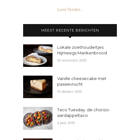
Lees Verder...
MEEST RECENTE BERICHTEN
Lokale zoethoudertjes:
Nijmeegs Marikenbrood
19 november 2019
Vanille cheesecake met
passievrucht
15 oktober 2019
Taco Tuesday: de chorizo-
aardappeltaco
4 juni 2019