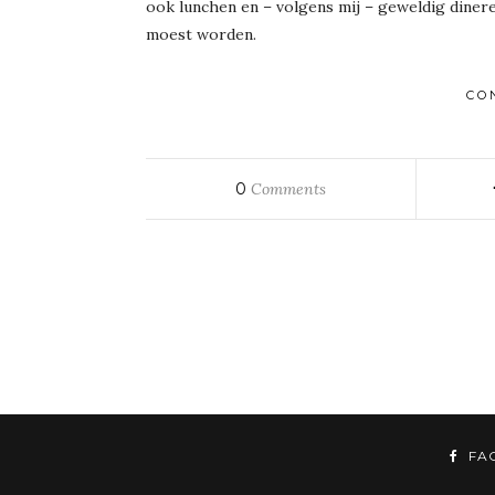
ook lunchen en – volgens mij – geweldig dinere
moest worden.
CO
0
Comments
FA