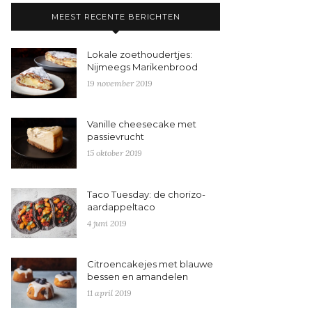
MEEST RECENTE BERICHTEN
Lokale zoethoudertjes:
Nijmeegs Marikenbrood
19 november 2019
Vanille cheesecake met
passievrucht
15 oktober 2019
Taco Tuesday: de chorizo-
aardappeltaco
4 juni 2019
Citroencakejes met blauwe
bessen en amandelen
11 april 2019