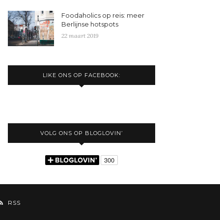
Foodaholics op reis: meer
Berlijnse hotspots
22 maart 2019
LIKE ONS OP FACEBOOK:
VOLG ONS OP BLOGLOVIN’
RSS