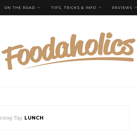
ON THE ROAD
TIPS, TRICKS & INFO
REVIEWS
wsing Tag
LUNCH