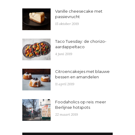
Vanille cheesecake met
passievrucht
15 oktober 2019
Taco Tuesday: de chorizo-
aardappeltaco
4 juni 2019
Citroencakejes met blauwe
bessen en amandelen
11 april 2019
Foodaholics op reis: meer
Berlijnse hotspots
22 maart 2019