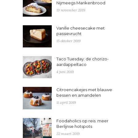
Nijmeegs Marikenbrood
19 november 2019
Vanille cheesecake met
passievrucht
15 oktober 2019
Taco Tuesday: de chorizo-
aardappeltaco
4 juni 2019
Citroencakejes met blauwe
bessen en amandelen
11 april 2019
Foodaholics op reis: meer
Berlijnse hotspots
22 maart 2019