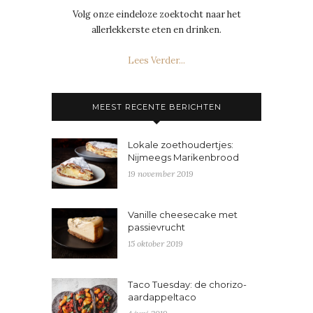
Volg onze eindeloze zoektocht naar het
allerlekkerste eten en drinken.
Lees Verder...
MEEST RECENTE BERICHTEN
Lokale zoethoudertjes:
Nijmeegs Marikenbrood
19 november 2019
Vanille cheesecake met
passievrucht
15 oktober 2019
Taco Tuesday: de chorizo-
aardappeltaco