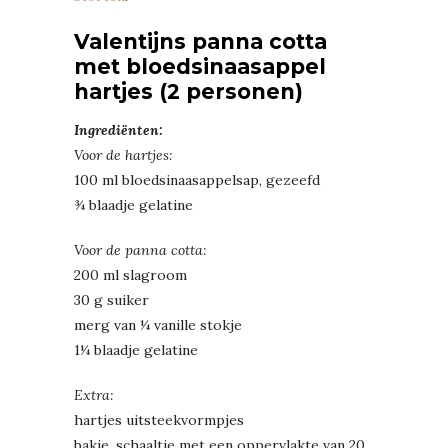
Valentijns panna cotta
met bloedsinaasappel
hartjes (2 personen)
Ingrediënten:
Voor de hartjes:
100 ml bloedsinaasappelsap, gezeefd
¾ blaadje gelatine
Voor de panna cotta:
200 ml slagroom
30 g suiker
merg van ¼ vanille stokje
1¼ blaadje gelatine
Extra:
hartjes uitsteekvormpjes
bakje, schaaltje met een oppervlakte van 20