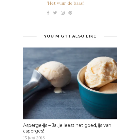
'Het vuur de baas'
.
YOU MIGHT ALSO LIKE
Asperge-ijs – Ja, je leest het goed, ijs van
asperges!
15 juni 2018