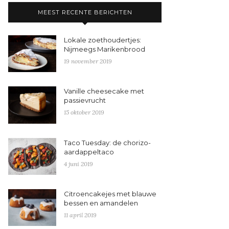
MEEST RECENTE BERICHTEN
Lokale zoethoudertjes:
Nijmeegs Marikenbrood
19 november 2019
Vanille cheesecake met
passievrucht
15 oktober 2019
Taco Tuesday: de chorizo-
aardappeltaco
4 juni 2019
Citroencakejes met blauwe
bessen en amandelen
11 april 2019