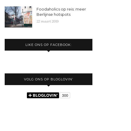
Foodaholics op reis: meer
Berlijnse hotspots
22 maart 2019
LIKE ONS OP FACEBOOK:
VOLG ONS OP BLOGLOVIN’