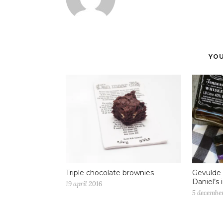
YOU
Triple chocolate brownies
Gevulde 
Daniel’s 
19 april 2016
5 decembe