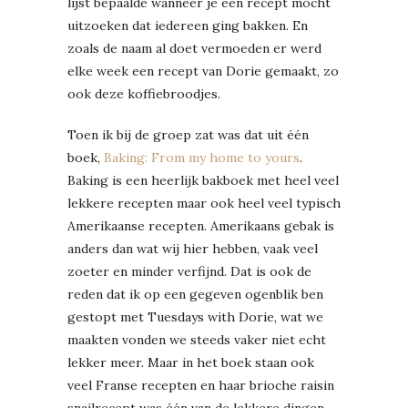
lijst bepaalde wanneer je een recept mocht
uitzoeken dat iedereen ging bakken. En
zoals de naam al doet vermoeden er werd
elke week een recept van Dorie gemaakt, zo
ook deze koffiebroodjes.
Toen ik bij de groep zat was dat uit één
boek,
Baking: From my home to yours
.
Baking is een heerlijk bakboek met heel veel
lekkere recepten maar ook heel veel typisch
Amerikaanse recepten. Amerikaans gebak is
anders dan wat wij hier hebben, vaak veel
zoeter en minder verfijnd. Dat is ook de
reden dat ik op een gegeven ogenblik ben
gestopt met Tuesdays with Dorie, wat we
maakten vonden we steeds vaker niet echt
lekker meer. Maar in het boek staan ook
veel Franse recepten en haar brioche raisin
snailrecept was één van de lekkere dingen