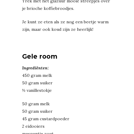
Trek met het glazuur mooie streepjes over
je brioche koffiebroodjes.
Je kunt ze eten als ze nog een beetje warm
zijn, maar ook koud zijn ze heerlijk!
Gele room
Ingrediënten:
450 gram melk
50 gram suiker
½ vanillestokje
50 gram melk
50 gram suiker
45 gram custardpoeder
2 eidooiers
mespuntje zout