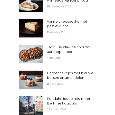
Nijmeegs Marikenbrood
19 november 2019
Vanille cheesecake met
passievrucht
15 oktober 2019
Taco Tuesday: de chorizo-
aardappeltaco
4 juni 2019
Citroencakejes met blauwe
bessen en amandelen
11 april 2019
Foodaholics op reis: meer
Berlijnse hotspots
22 maart 2019