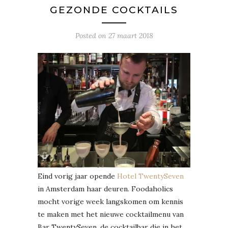
GEZONDE COCKTAILS
Posted on
27 maart 2018
Eind vorig jaar opende
Hotel TwentySeven
in Amsterdam haar deuren. Foodaholics
mocht vorige week langskomen om kennis
te maken met het nieuwe cocktailmenu van
Bar TwentySeven, de cocktailbar die in het