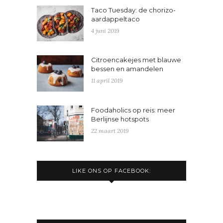
Taco Tuesday: de chorizo-
aardappeltaco
4 juni 2019
Citroencakejes met blauwe
bessen en amandelen
11 april 2019
Foodaholics op reis: meer
Berlijnse hotspots
22 maart 2019
LIKE ONS OP FACEBOOK: