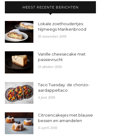
MEEST RECENTE BERICHTEN
Lokale zoethoudertjes:
Nijmeegs Marikenbrood
19 november 2019
Vanille cheesecake met
passievrucht
15 oktober 2019
Taco Tuesday: de chorizo-
aardappeltaco
4 juni 2019
Citroencakejes met blauwe
bessen en amandelen
11 april 2019