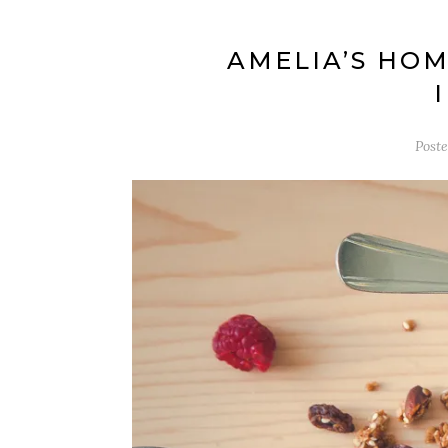
AMELIA’S HO
Post