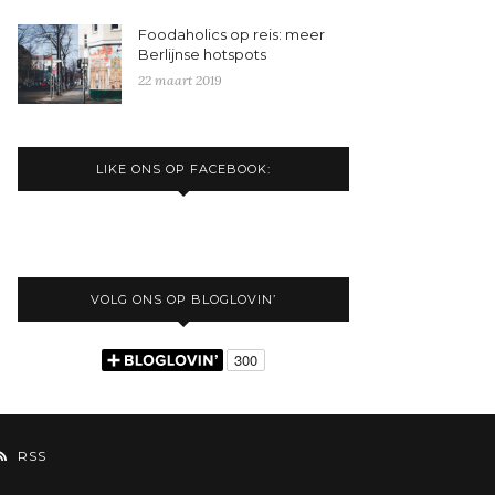
Foodaholics op reis: meer
Berlijnse hotspots
22 maart 2019
LIKE ONS OP FACEBOOK:
VOLG ONS OP BLOGLOVIN’
RSS