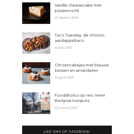
Vanille cheesecake met
passievrucht
15 oktober 2019
Taco Tuesday: de chorizo-
aardappeltaco
4 juni 2019
Citroencakejes met blauwe
bessen en amandelen
11 april 2019
Foodaholics op reis: meer
Berlijnse hotspots
22 maart 2019
LIKE ONS OP FACEBOOK: