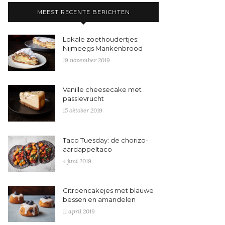
MEEST RECENTE BERICHTEN
Lokale zoethoudertjes:
Nijmeegs Marikenbrood
19 november 2019
Vanille cheesecake met
passievrucht
15 oktober 2019
Taco Tuesday: de chorizo-
aardappeltaco
4 juni 2019
Citroencakejes met blauwe
bessen en amandelen
11 april 2019