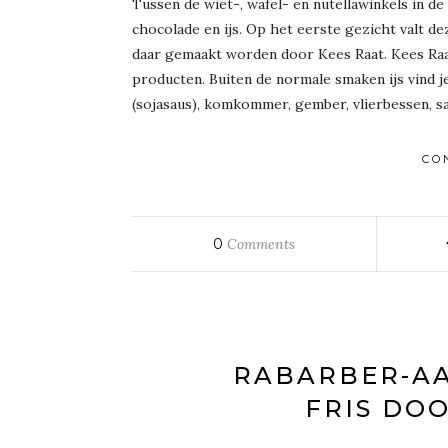
Tussen de wiet-, wafel- en nutellawinkels in d
chocolade en ijs. Op het eerste gezicht valt de
daar gemaakt worden door Kees Raat. Kees Raat
producten. Buiten de normale smaken ijs vind j
(sojasaus), komkommer, gember, vlierbessen, sa
CO
0
Comments
RABARBER-AA
FRIS DO