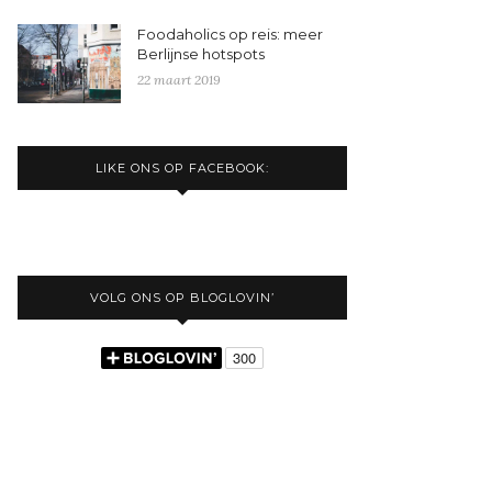
Foodaholics op reis: meer
Berlijnse hotspots
22 maart 2019
LIKE ONS OP FACEBOOK:
VOLG ONS OP BLOGLOVIN’