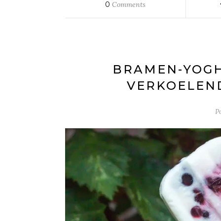
0
Comments
BRAMEN-YOGHU
VERKOELEND
P