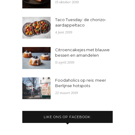
15 oktober 2019
Taco Tuesday: de chorizo-
aardappeltaco
4 juni 2019
Citroencakejes met blauwe
bessen en amandelen
11 april 2019
Foodaholics op reis: meer
Berlijnse hotspots
22 maart 2019
LIKE ONS OP FACEBOOK: