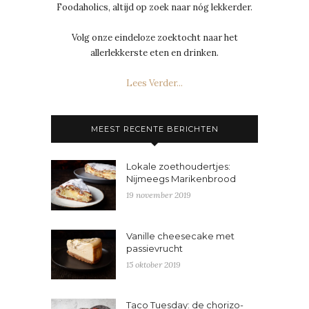
Foodaholics, altijd op zoek naar nóg lekkerder.
Volg onze eindeloze zoektocht naar het
allerlekkerste eten en drinken.
Lees Verder...
MEEST RECENTE BERICHTEN
Lokale zoethoudertjes:
Nijmeegs Marikenbrood
19 november 2019
Vanille cheesecake met
passievrucht
15 oktober 2019
Taco Tuesday: de chorizo-