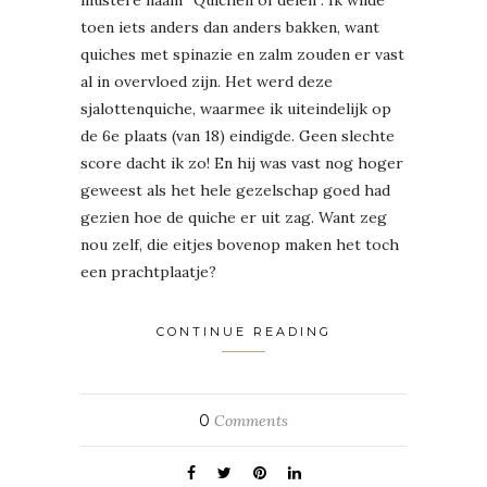
illustere naam “Quichen of delen”. Ik wilde
toen iets anders dan anders bakken, want
quiches met spinazie en zalm zouden er vast
al in overvloed zijn. Het werd deze
sjalottenquiche, waarmee ik uiteindelijk op
de 6e plaats (van 18) eindigde. Geen slechte
score dacht ik zo! En hij was vast nog hoger
geweest als het hele gezelschap goed had
gezien hoe de quiche er uit zag. Want zeg
nou zelf, die eitjes bovenop maken het toch
een prachtplaatje?
CONTINUE READING
0
Comments