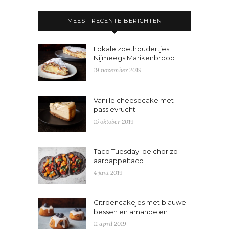
MEEST RECENTE BERICHTEN
Lokale zoethoudertjes:
Nijmeegs Marikenbrood
19 november 2019
Vanille cheesecake met
passievrucht
15 oktober 2019
Taco Tuesday: de chorizo-
aardappeltaco
4 juni 2019
Citroencakejes met blauwe
bessen en amandelen
11 april 2019