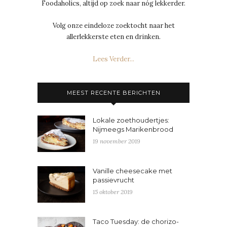
Foodaholics, altijd op zoek naar nóg lekkerder.
Volg onze eindeloze zoektocht naar het
allerlekkerste eten en drinken.
Lees Verder...
MEEST RECENTE BERICHTEN
Lokale zoethoudertjes:
Nijmeegs Marikenbrood
19 november 2019
Vanille cheesecake met
passievrucht
15 oktober 2019
Taco Tuesday: de chorizo-