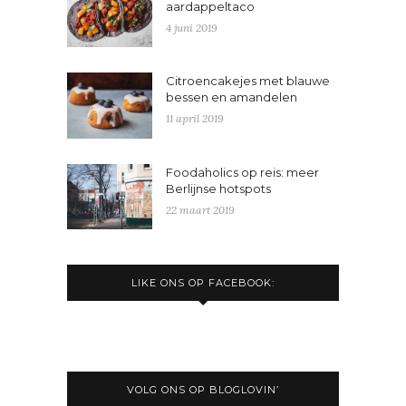
aardappeltaco
4 juni 2019
Citroencakejes met blauwe
bessen en amandelen
11 april 2019
Foodaholics op reis: meer
Berlijnse hotspots
22 maart 2019
LIKE ONS OP FACEBOOK:
VOLG ONS OP BLOGLOVIN’