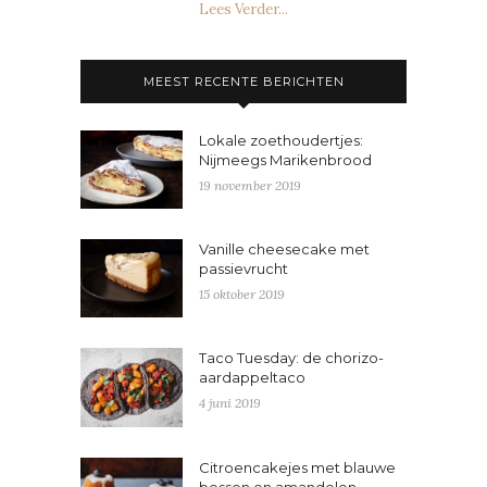
Lees Verder...
MEEST RECENTE BERICHTEN
Lokale zoethoudertjes:
Nijmeegs Marikenbrood
19 november 2019
Vanille cheesecake met
passievrucht
15 oktober 2019
Taco Tuesday: de chorizo-
aardappeltaco
4 juni 2019
Citroencakejes met blauwe
bessen en amandelen