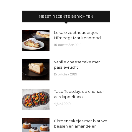
MEEST RECENTE BERICHTEN
Lokale zoethoudertjes:
Nijmeegs Marikenbrood
19 november 2019
Vanille cheesecake met
passievrucht
15 oktober 2019
Taco Tuesday: de chorizo-
aardappeltaco
4 juni 2019
Citroencakejes met blauwe
bessen en amandelen