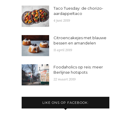
Taco Tuesday: de chorizo-
aardappeltaco
4 juni 2019
Citroencakejes met blauwe
bessen en amandelen
11 april 2019
Foodaholics op reis: meer
Berlijnse hotspots
22 maart 2019
LIKE ONS OP FACEBOOK: