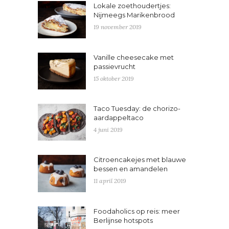
Lokale zoethoudertjes:
Nijmeegs Marikenbrood
19 november 2019
Vanille cheesecake met
passievrucht
15 oktober 2019
Taco Tuesday: de chorizo-
aardappeltaco
4 juni 2019
Citroencakejes met blauwe
bessen en amandelen
11 april 2019
Foodaholics op reis: meer
Berlijnse hotspots