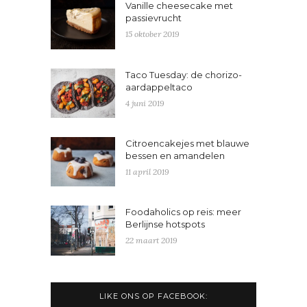
Vanille cheesecake met
passievrucht
15 oktober 2019
Taco Tuesday: de chorizo-
aardappeltaco
4 juni 2019
Citroencakejes met blauwe
bessen en amandelen
11 april 2019
Foodaholics op reis: meer
Berlijnse hotspots
22 maart 2019
LIKE ONS OP FACEBOOK: