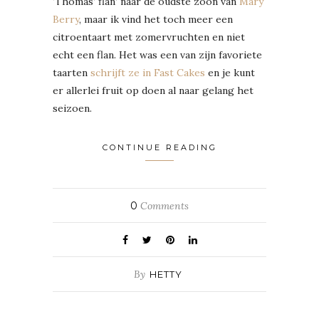
‘Thomas’ flan’ naar de oudste zoon van
Mary
Berry
, maar ik vind het toch meer een
citroentaart met zomervruchten en niet
echt een flan. Het was een van zijn favoriete
taarten
schrijft ze in Fast Cakes
en je kunt
er allerlei fruit op doen al naar gelang het
seizoen.
CONTINUE READING
0
Comments
By
HETTY